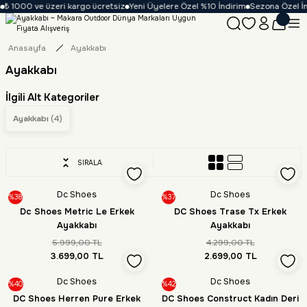
₺ 1000 ve üzeri kargo ücretsiz
Yeni Üyelere Özel %10 İndirim
Sezona Özel İnd
Anasayfa
Ayakkabı
Ayakkabı
İlgili Alt Kategoriler
Ayakkabı
(4)
SIRALA
Dc Shoes
Dc Shoes
%38
%37
Dc Shoes Metric Le Erkek
DC Shoes Trase Tx Erkek
Ayakkabı
Ayakkabı
5.999,00 TL
4.299,00 TL
3.699,00 TL
2.699,00 TL
Dc Shoes
Dc Shoes
%40
%42
DC Shoes Herren Pure Erkek
DC Shoes Construct Kadın Deri