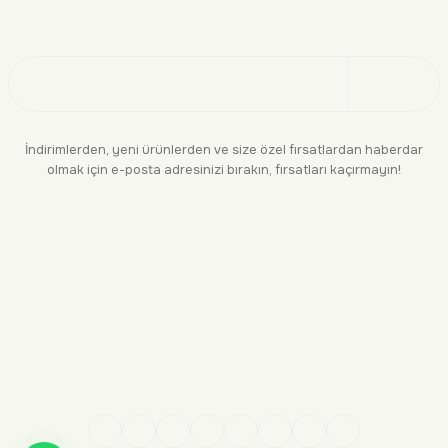
Doğayı Keşfet
Üye Ol
İndirimlerden, yeni ürünlerden ve size özel fırsatlardan haberdar
olmak için e-posta adresinizi bırakın, fırsatları kaçırmayın!
KURUMSAL
BİLGİLENDİRME
YASAL
BİZE ULAŞIN
0552 244 94 04
siparis@makara.com.tr