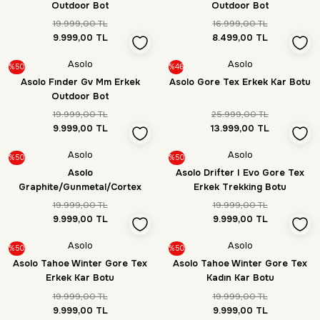
Outdoor Bot
Outdoor Bot
19.999,00 TL
16.999,00 TL
9.999,00 TL
8.499,00 TL
Asolo
Asolo
%50
%46
Asolo Fınder Gv Mm Erkek
Asolo Gore Tex Erkek Kar Botu
Outdoor Bot
19.999,00 TL
25.999,00 TL
9.999,00 TL
13.999,00 TL
Asolo
Asolo
%50
%50
Asolo
Asolo Drifter I Evo Gore Tex
Graphite/Gunmetal/Cortex
Erkek Trekking Botu
Erkek Outdoor Bot
19.999,00 TL
19.999,00 TL
9.999,00 TL
9.999,00 TL
Asolo
Asolo
%50
%50
Asolo Tahoe Winter Gore Tex
Asolo Tahoe Winter Gore Tex
Erkek Kar Botu
Kadın Kar Botu
19.999,00 TL
19.999,00 TL
9.999,00 TL
9.999,00 TL