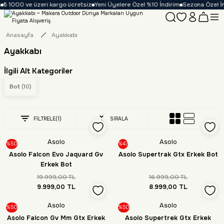
₺ 1000 ve üzeri kargo ücretsiz
Yeni Üyelere Özel %10 İndirim
Sezona Özel İnd
Anasayfa
Ayakkabı
Ayakkabı
İlgili Alt Kategoriler
Bot
(10)
FİLTRELE
(1)
SIRALA
Asolo
Asolo
%50
%47
Asolo Falcon Evo Jaquard Gv
Asolo Supertrak Gtx Erkek Bot
Erkek Bot
19.999,00 TL
16.999,00 TL
9.999,00 TL
8.999,00 TL
Asolo
Asolo
%50
%50
Asolo Falcon Gv Mm Gtx Erkek
Asolo Supertrek Gtx Erkek