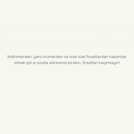
Doğayı Keşfet
Üye Ol
İndirimlerden, yeni ürünlerden ve size özel fırsatlardan haberdar
olmak için e-posta adresinizi bırakın, fırsatları kaçırmayın!
KURUMSAL
BİLGİLENDİRME
YASAL
BİZE ULAŞIN
0552 244 94 04
siparis@makara.com.tr