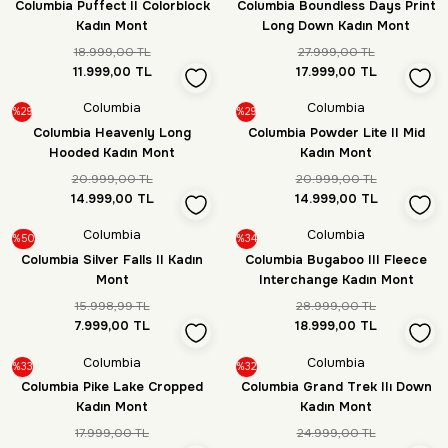
Columbia Puffect II Colorblock
Columbia Boundless Days Print
Kadın Mont
Long Down Kadın Mont
18.999,00 TL
27.999,00 TL
11.999,00 TL
17.999,00 TL
Columbia
Columbia
%29
%29
Columbia Heavenly Long
Columbia Powder Lite II Mid
Hooded Kadın Mont
Kadın Mont
20.999,00 TL
20.999,00 TL
14.999,00 TL
14.999,00 TL
Columbia
Columbia
%50
%34
Columbia Silver Falls II Kadın
Columbia Bugaboo III Fleece
Mont
Interchange Kadın Mont
15.998,99 TL
28.999,00 TL
7.999,00 TL
18.999,00 TL
Columbia
Columbia
%33
%32
Columbia Pike Lake Cropped
Columbia Grand Trek IIı Down
Kadın Mont
Kadın Mont
17.999,00 TL
24.999,00 TL