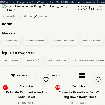
00 ve üzeri kargo ücretsiz
Yeni Üyelere Özel %10 İndirim
Sezona Özel İndirim F
Anasayfa
Giyim
Kadın
Kadın
Markalar
Columbia
Powderhorn
Tommy Hilfiger
Poivre Blanc
İlgili Alt Kategoriler
Mont
(96)
Yelek
(15)
Pantolon
(13)
Polar&Sweatshirt
(11)
FİLTRELE
SIRALA
Dolomite
Columbia
%50
%34
Dolomite Cinquantaquattro
Columbia Boundless Days™
Kadın Ceket
Long Down Kadın Mont
11.999,00 TL
28.999,00 TL