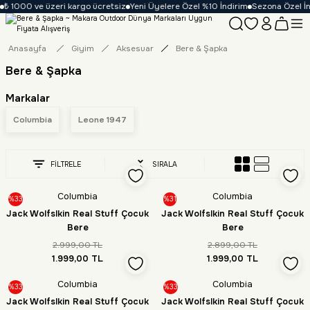
₺ 1000 ve üzeri kargo ücretsiz
Yeni Üyelere Özel %10 İndirim
Sezona Özel İnd
Anasayfa
Giyim
Aksesuar
Bere & Şapka
Bere & Şapka
Markalar
Columbia
Leone 1947
FİLTRELE
SIRALA
Columbia
Columbia
%33
%31
Jack Wolfslkin Real Stuff Çocuk
Jack Wolfslkin Real Stuff Çocuk
Bere
Bere
2.999,00 TL
2.899,00 TL
1.999,00 TL
1.999,00 TL
Columbia
Columbia
%33
%33
Jack Wolfslkin Real Stuff Çocuk
Jack Wolfslkin Real Stuff Çocuk