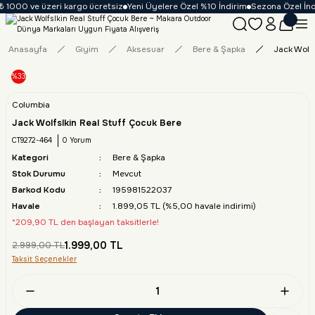
₺ 1000 ve üzeri kargo ücretsiz
Yeni Üyelere Özel %10 İndirim
Sezona Özel İndi
Anasayfa
Giyim
Aksesuar
Bere & Şapka
Jack Wolfs
%33
Columbia
Jack Wolfslkin Real Stuff Çocuk Bere
CT9272-464
0 Yorum
Kategori
Bere & Şapka
Stok Durumu
Mevcut
Barkod Kodu
195981522037
Havale
1.899,05 TL (%5,00 havale indirimi)
*209,90 TL den başlayan taksitlerle!
1.999,00 TL
2.999,00 TL
Taksit Seçenekler