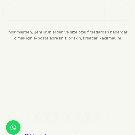
Üye Ol
İndirimlerden, yeni ürünlerden ve size özel fırsatlardan haberdar
olmak için e-posta adresinizi bırakın, fırsatları kaçırmayın!
KURUMSAL
BİLGİLENDİRME
YASAL
BİZE ULAŞIN
0552 244 94 04
siparis@makara.com.tr
Kredi kartı bilgileriniz 256 bit SSL sertifikası ile %100 güvende!