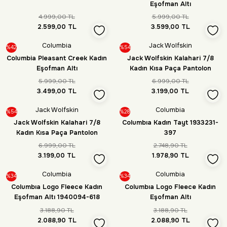
Eşofman Altı
4.999,00 TL
5.999,00 TL
2.599,00 TL
3.599,00 TL
Columbia
Jack Wolfskin
%42
%54
Columbia Pleasant Creek Kadın
Jack Wolfskin Kalahari 7/8
Eşofman Altı
Kadın Kısa Paça Pantolon
5.999,00 TL
6.999,00 TL
3.499,00 TL
3.199,00 TL
Jack Wolfskin
Columbia
%54
%28
Jack Wolfskin Kalahari 7/8
Columbıa Kadın Tayt 1933231-
Kadın Kısa Paça Pantolon
397
6.999,00 TL
2.748,90 TL
3.199,00 TL
1.978,90 TL
Columbia
Columbia
%34
%34
Columbıa Logo Fleece Kadın
Columbıa Logo Fleece Kadın
Eşofman Altı 1940094-618
Eşofman Altı
3.188,90 TL
3.188,90 TL
2.088,90 TL
2.088,90 TL