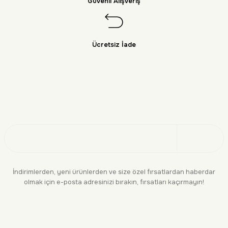
Güvenli Alışveriş
Ücretsiz İade
Doğayı Keşfet
Üye Ol
İndirimlerden, yeni ürünlerden ve size özel fırsatlardan haberdar
olmak için e-posta adresinizi bırakın, fırsatları kaçırmayın!
KURUMSAL