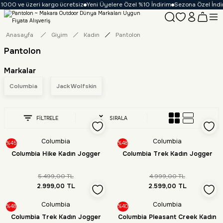
1000 ve üzeri kargo ücretsiz
Yeni Üyelere Özel %10 İndirim
Sezona Özel İndiri
Anasayfa
Giyim
Kadın
Pantolon
Pantolon
Markalar
Columbia
Jack Wolfskin
FİLTRELE
SIRALA
Columbia
Columbia
%45
%48
Columbia Hike Kadın Jogger
Columbia Trek Kadın Jogger
5.499,00 TL
4.999,00 TL
2.999,00 TL
2.599,00 TL
Columbia
Columbia
%48
%40
Columbia Trek Kadın Jogger
Columbia Pleasant Creek Kadın