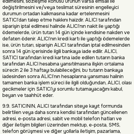
edilmesini, sözleşme konusu ürünün varsa emsali ile
değiştirilmesini ve/veya teslimat süresinin engelleyici
durumun ortadan kalkmasına kadar ertelenmesini
SATICI’dan talep etme hakkını haizdir. ALICI tarafından
siparişin iptal edilmesi halinde ALICI’nın nakit ile yaptığı
ödemelerde, ürün tutarı 14 gün içinde kendisine nakden ve
defaten ödenir. ALICI’nın kredi kartı ile yaptığı ödemelerde
ise, ürün tutarı, siparişin ALICI tarafından iptal edilmesinden
sonra 14 gün içerisinde ilgili bankaya iade edilir. ALICI,
SATICI tarafından kredi kartına iade edilen tutarın banka
tarafından ALICI hesabına yansıtılmasına ilişkin ortalama
sürecin 2 ile 3 haftayı bulabileceğini, bu tutarın bankaya
iadesinden sonra ALICI’nın hesaplarına yansıması halinin
tamamen banka işlem süreci ile ilgili olduğundan, ALICI, olası
gecikmeler için SATICI’yı sorumlu tutamayacağını kabul,
beyan ve taahhüt eder.
9.9. SATICININ, ALICI tarafından siteye kayıt formunda
belirtilen veya daha sonra kendisi tarafından güncellenen
adresi, e-posta adresi, sabit ve mobil telefon hatları ve
diğer iletişim bilgileri üzerinden mektup, e-posta, SMS,
telefon görüşmesi ve diğer yollarla iletişim, pazarlama,