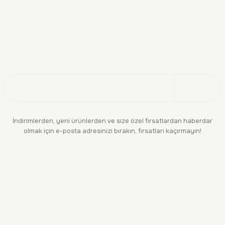
Doğayı Keşfet
Üye Ol
İndirimlerden, yeni ürünlerden ve size özel fırsatlardan haberdar
olmak için e-posta adresinizi bırakın, fırsatları kaçırmayın!
KURUMSAL
BİLGİLENDİRME
YASAL
BİZE ULAŞIN