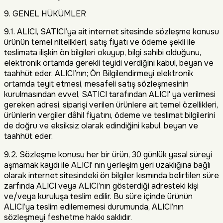
9. GENEL HÜKÜMLER
9.1. ALICI, SATICI’ya ait internet sitesinde sözleşme konusu
ürünün temel nitelikleri, satış fiyatı ve ödeme şekli ile
teslimata ilişkin ön bilgileri okuyup, bilgi sahibi olduğunu,
elektronik ortamda gerekli teyidi verdiğini kabul, beyan ve
taahhüt eder. ALICI’nın; Ön Bilgilendirmeyi elektronik
ortamda teyit etmesi, mesafeli satış sözleşmesinin
kurulmasından evvel, SATICI tarafından ALICI' ya verilmesi
gereken adresi, siparişi verilen ürünlere ait temel özellikleri,
ürünlerin vergiler dâhil fiyatını, ödeme ve teslimat bilgilerini
de doğru ve eksiksiz olarak edindiğini kabul, beyan ve
taahhüt eder.
9.2. Sözleşme konusu her bir ürün, 30 günlük yasal süreyi
aşmamak kaydı ile ALICI' nın yerleşim yeri uzaklığına bağlı
olarak internet sitesindeki ön bilgiler kısmında belirtilen süre
zarfında ALICI veya ALICI’nın gösterdiği adresteki kişi
ve/veya kuruluşa teslim edilir. Bu süre içinde ürünün
ALICI’ya teslim edilememesi durumunda, ALICI’nın
sözleşmeyi feshetme hakkı saklıdır.