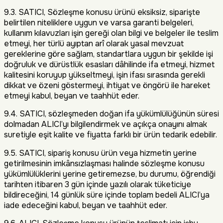
9.3. SATICI, Sözleşme konusu ürünü eksiksiz, siparişte
belirtilen niteliklere uygun ve varsa garanti belgeleri,
kullanım kılavuzları işin gereği olan bilgi ve belgeler ile teslim
etmeyi, her türlü ayıptan arî olarak yasal mevzuat
gereklerine göre sağlam, standartlara uygun bir şekilde işi
doğruluk ve dürüstlük esasları dâhilinde ifa etmeyi, hizmet
kalitesini koruyup yükseltmeyi, işin ifası sırasında gerekli
dikkat ve özeni göstermeyi, ihtiyat ve öngörü ile hareket
etmeyi kabul, beyan ve taahhüt eder.
9.4. SATICI, sözleşmeden doğan ifa yükümlülüğünün süresi
dolmadan ALICI’yı bilgilendirmek ve açıkça onayını almak
suretiyle eşit kalite ve fiyatta farklı bir ürün tedarik edebilir.
9.5. SATICI, sipariş konusu ürün veya hizmetin yerine
getirilmesinin imkânsızlaşması halinde sözleşme konusu
yükümlülüklerini yerine getiremezse, bu durumu, öğrendiği
tarihten itibaren 3 gün içinde yazılı olarak tüketiciye
bildireceğini, 14 günlük süre içinde toplam bedeli ALICI’ya
iade edeceğini kabul, beyan ve taahhüt eder.