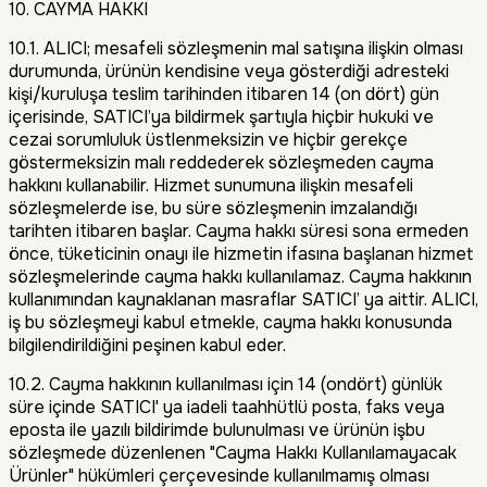
10. CAYMA HAKKI
10.1. ALICI; mesafeli sözleşmenin mal satışına ilişkin olması
durumunda, ürünün kendisine veya gösterdiği adresteki
kişi/kuruluşa teslim tarihinden itibaren 14 (on dört) gün
içerisinde, SATICI’ya bildirmek şartıyla hiçbir hukuki ve
cezai sorumluluk üstlenmeksizin ve hiçbir gerekçe
göstermeksizin malı reddederek sözleşmeden cayma
hakkını kullanabilir. Hizmet sunumuna ilişkin mesafeli
sözleşmelerde ise, bu süre sözleşmenin imzalandığı
tarihten itibaren başlar. Cayma hakkı süresi sona ermeden
önce, tüketicinin onayı ile hizmetin ifasına başlanan hizmet
sözleşmelerinde cayma hakkı kullanılamaz. Cayma hakkının
kullanımından kaynaklanan masraflar SATICI’ ya aittir. ALICI,
iş bu sözleşmeyi kabul etmekle, cayma hakkı konusunda
bilgilendirildiğini peşinen kabul eder.
10.2. Cayma hakkının kullanılması için 14 (ondört) günlük
süre içinde SATICI' ya iadeli taahhütlü posta, faks veya
eposta ile yazılı bildirimde bulunulması ve ürünün işbu
sözleşmede düzenlenen "Cayma Hakkı Kullanılamayacak
Ürünler" hükümleri çerçevesinde kullanılmamış olması