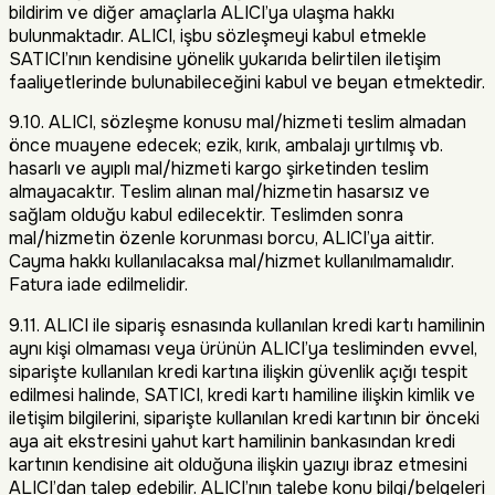
bildirim ve diğer amaçlarla ALICI’ya ulaşma hakkı
bulunmaktadır. ALICI, işbu sözleşmeyi kabul etmekle
SATICI’nın kendisine yönelik yukarıda belirtilen iletişim
faaliyetlerinde bulunabileceğini kabul ve beyan etmektedir.
9.10. ALICI, sözleşme konusu mal/hizmeti teslim almadan
önce muayene edecek; ezik, kırık, ambalajı yırtılmış vb.
hasarlı ve ayıplı mal/hizmeti kargo şirketinden teslim
almayacaktır. Teslim alınan mal/hizmetin hasarsız ve
sağlam olduğu kabul edilecektir. Teslimden sonra
mal/hizmetin özenle korunması borcu, ALICI’ya aittir.
Cayma hakkı kullanılacaksa mal/hizmet kullanılmamalıdır.
Fatura iade edilmelidir.
9.11. ALICI ile sipariş esnasında kullanılan kredi kartı hamilinin
aynı kişi olmaması veya ürünün ALICI’ya tesliminden evvel,
siparişte kullanılan kredi kartına ilişkin güvenlik açığı tespit
edilmesi halinde, SATICI, kredi kartı hamiline ilişkin kimlik ve
iletişim bilgilerini, siparişte kullanılan kredi kartının bir önceki
aya ait ekstresini yahut kart hamilinin bankasından kredi
kartının kendisine ait olduğuna ilişkin yazıyı ibraz etmesini
ALICI’dan talep edebilir. ALICI’nın talebe konu bilgi/belgeleri