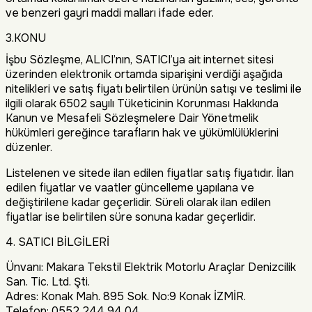
ve benzeri gayri maddi malları ifade eder.
3.KONU
İşbu Sözleşme, ALICI’nın, SATICI’ya ait internet sitesi
üzerinden elektronik ortamda siparişini verdiği aşağıda
nitelikleri ve satış fiyatı belirtilen ürünün satışı ve teslimi ile
ilgili olarak 6502 sayılı Tüketicinin Korunması Hakkında
Kanun ve Mesafeli Sözleşmelere Dair Yönetmelik
hükümleri gereğince tarafların hak ve yükümlülüklerini
düzenler.
Listelenen ve sitede ilan edilen fiyatlar satış fiyatıdır. İlan
edilen fiyatlar ve vaatler güncelleme yapılana ve
değiştirilene kadar geçerlidir. Süreli olarak ilan edilen
fiyatlar ise belirtilen süre sonuna kadar geçerlidir.
4. SATICI BİLGİLERİ
Ünvanı: Makara Tekstil Elektrik Motorlu Araçlar Denizcilik
San. Tic. Ltd. Şti.
Adres: Konak Mah. 895 Sok. No:9 Konak İZMİR.
Telefon: 0552 244 94 04