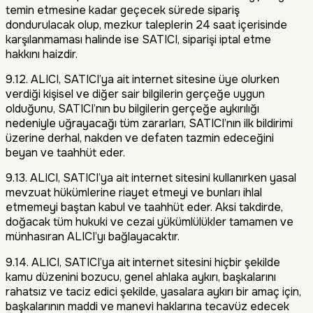
temin etmesine kadar geçecek sürede sipariş
dondurulacak olup, mezkur taleplerin 24 saat içerisinde
karşılanmaması halinde ise SATICI, siparişi iptal etme
hakkını haizdir.
9.12. ALICI, SATICI’ya ait internet sitesine üye olurken
verdiği kişisel ve diğer sair bilgilerin gerçeğe uygun
olduğunu, SATICI’nın bu bilgilerin gerçeğe aykırılığı
nedeniyle uğrayacağı tüm zararları, SATICI’nın ilk bildirimi
üzerine derhal, nakden ve defaten tazmin edeceğini
beyan ve taahhüt eder.
9.13. ALICI, SATICI’ya ait internet sitesini kullanırken yasal
mevzuat hükümlerine riayet etmeyi ve bunları ihlal
etmemeyi baştan kabul ve taahhüt eder. Aksi takdirde,
doğacak tüm hukuki ve cezai yükümlülükler tamamen ve
münhasıran ALICI’yı bağlayacaktır.
9.14. ALICI, SATICI’ya ait internet sitesini hiçbir şekilde
kamu düzenini bozucu, genel ahlaka aykırı, başkalarını
rahatsız ve taciz edici şekilde, yasalara aykırı bir amaç için,
başkalarının maddi ve manevi haklarına tecavüz edecek