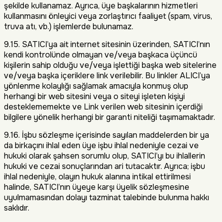
şekilde kullanamaz. Ayrıca, üye başkalarının hizmetleri
kullanmasını önleyici veya zorlaştırıcı faaliyet (spam, virus,
truva atı, vb.) işlemlerde bulunamaz.
9.15. SATICI’ya ait internet sitesinin üzerinden, SATICI’nın
kendi kontrolünde olmayan ve/veya başkaca üçüncü
kişilerin sahip olduğu ve/veya işlettiği başka web sitelerine
ve/veya başka içeriklere link verilebilir. Bu linkler ALICI’ya
yönlenme kolaylığı sağlamak amacıyla konmuş olup
herhangi bir web sitesini veya o siteyi işleten kişiyi
desteklememekte ve Link verilen web sitesinin içerdiği
bilgilere yönelik herhangi bir garanti niteliği taşımamaktadır.
9.16. İşbu sözleşme içerisinde sayılan maddelerden bir ya
da birkaçını ihlal eden üye işbu ihlal nedeniyle cezai ve
hukuki olarak şahsen sorumlu olup, SATICI’yı bu ihlallerin
hukuki ve cezai sonuçlarından ari tutacaktır. Ayrıca; işbu
ihlal nedeniyle, olayın hukuk alanına intikal ettirilmesi
halinde, SATICI’nın üyeye karşı üyelik sözleşmesine
uyulmamasından dolayı tazminat talebinde bulunma hakkı
saklıdır.