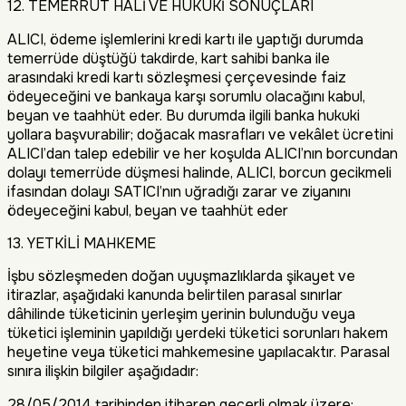
12. TEMERRÜT HALİ VE HUKUKİ SONUÇLARI
ALICI, ödeme işlemlerini kredi kartı ile yaptığı durumda
temerrüde düştüğü takdirde, kart sahibi banka ile
arasındaki kredi kartı sözleşmesi çerçevesinde faiz
ödeyeceğini ve bankaya karşı sorumlu olacağını kabul,
beyan ve taahhüt eder. Bu durumda ilgili banka hukuki
yollara başvurabilir; doğacak masrafları ve vekâlet ücretini
ALICI’dan talep edebilir ve her koşulda ALICI’nın borcundan
dolayı temerrüde düşmesi halinde, ALICI, borcun gecikmeli
ifasından dolayı SATICI’nın uğradığı zarar ve ziyanını
ödeyeceğini kabul, beyan ve taahhüt eder
13. YETKİLİ MAHKEME
İşbu sözleşmeden doğan uyuşmazlıklarda şikayet ve
itirazlar, aşağıdaki kanunda belirtilen parasal sınırlar
dâhilinde tüketicinin yerleşim yerinin bulunduğu veya
tüketici işleminin yapıldığı yerdeki tüketici sorunları hakem
heyetine veya tüketici mahkemesine yapılacaktır. Parasal
sınıra ilişkin bilgiler aşağıdadır:
28/05/2014 tarihinden itibaren geçerli olmak üzere: