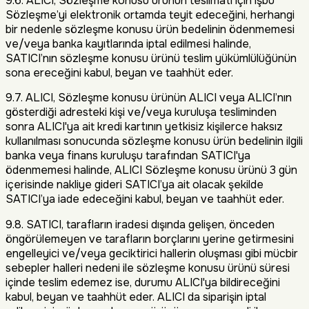
9.6. ALICI, Sözleşme konusu ürünün teslimatı için işbu
Sözleşme’yi elektronik ortamda teyit edeceğini, herhangi
bir nedenle sözleşme konusu ürün bedelinin ödenmemesi
ve/veya banka kayıtlarında iptal edilmesi halinde,
SATICI’nın sözleşme konusu ürünü teslim yükümlülüğünün
sona ereceğini kabul, beyan ve taahhüt eder.
9.7. ALICI, Sözleşme konusu ürünün ALICI veya ALICI’nın
gösterdiği adresteki kişi ve/veya kuruluşa tesliminden
sonra ALICI'ya ait kredi kartının yetkisiz kişilerce haksız
kullanılması sonucunda sözleşme konusu ürün bedelinin ilgili
banka veya finans kuruluşu tarafından SATICI'ya
ödenmemesi halinde, ALICI Sözleşme konusu ürünü 3 gün
içerisinde nakliye gideri SATICI’ya ait olacak şekilde
SATICI’ya iade edeceğini kabul, beyan ve taahhüt eder.
9.8. SATICI, tarafların iradesi dışında gelişen, önceden
öngörülemeyen ve tarafların borçlarını yerine getirmesini
engelleyici ve/veya geciktirici hallerin oluşması gibi mücbir
sebepler halleri nedeni ile sözleşme konusu ürünü süresi
içinde teslim edemez ise, durumu ALICI'ya bildireceğini
kabul, beyan ve taahhüt eder. ALICI da siparişin iptal