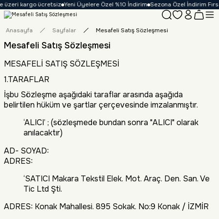
 kargo ücretsiz
Yeni Üyelere Özel %10 İndirim
Sezona Özel İndirim Fırsatları
Anasayfa
Sayfalar
Mesafeli Satış Sözleşmesi
Mesafeli Satış Sözleşmesi
MESAFELİ SATIŞ SÖZLEŞMESİ
1.TARAFLAR
İşbu Sözleşme aşağıdaki taraflar arasında aşağıda
belirtilen hüküm ve şartlar çerçevesinde imzalanmıştır.
‘ALICI’ ; (sözleşmede bundan sonra "ALICI" olarak
anılacaktır)
AD- SOYAD:
ADRES:
‘SATICI Makara Tekstil Elek. Mot. Araç. Den. San. Ve
Tic Ltd Şti.
ADRES: Konak Mahallesi. 895 Sokak. No:9 Konak / İZMİR