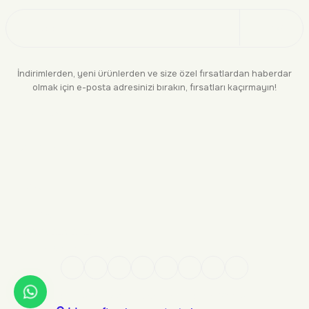
Üye Ol
İndirimlerden, yeni ürünlerden ve size özel fırsatlardan haberdar
olmak için e-posta adresinizi bırakın, fırsatları kaçırmayın!
KURUMSAL
BİLGİLENDİRME
YASAL
BİZE ULAŞIN
0552 244 94 04
siparis@makara.com.tr
Kredi kartı bilgileriniz 256 bit SSL sertifikası ile %100 güvende!