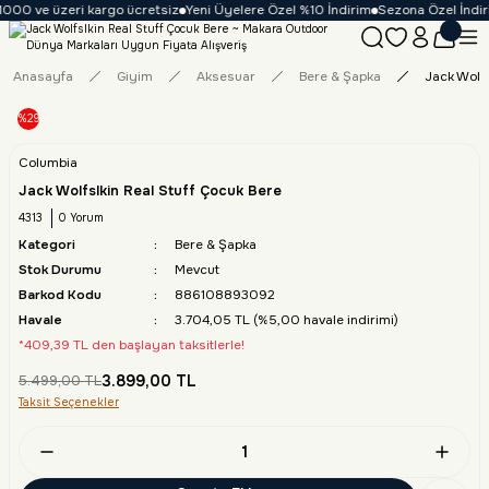
1000 ve üzeri kargo ücretsiz
Yeni Üyelere Özel %10 İndirim
Sezona Özel İndiri
Anasayfa
Giyim
Aksesuar
Bere & Şapka
Jack Wolfs
%29
Columbia
Jack Wolfslkin Real Stuff Çocuk Bere
4313
0 Yorum
Kategori
Bere & Şapka
Stok Durumu
Mevcut
Barkod Kodu
886108893092
Havale
3.704,05 TL (%5,00 havale indirimi)
*409,39 TL den başlayan taksitlerle!
3.899,00 TL
5.499,00 TL
Taksit Seçenekler