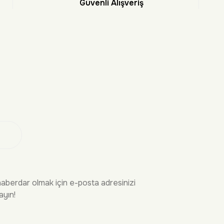
Güvenli Alışveriş
et
 Ol
haberdar olmak için e-posta adresinizi
ayın!
İRME
YASAL