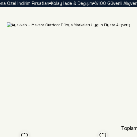
el İndirim Fırsatları
Kolay İade & Değişim
%100 Güvenli Alışveriş
₺ 
Toplam