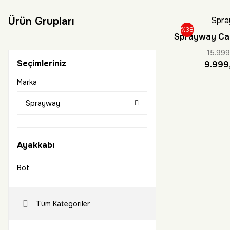
Ürün Grupları
Spra
%38
Sprayway Ca
Erke
15.999
Seçimleriniz
9.999
Marka
Sprayway
Ayakkabı
Bot
Tüm Kategoriler