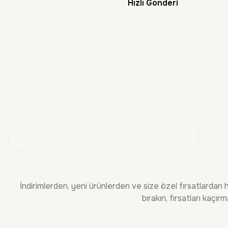
Hızlı Gönderi
Doğayı Keşf
Üye
İndirimlerden, yeni ürünlerden ve size özel fırsatlardan 
bırakın, fırsatları kaçırm
KURUMSAL
BİLGİLEND