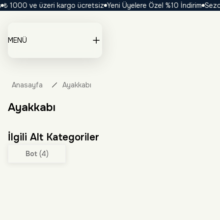
000 ve üzeri kargo ücretsiz
Yeni Üyelere Özel %10 İndirim
Sezona Öz
MENÜ
Anasayfa
Ayakkabı
Ayakkabı
İlgili Alt Kategoriler
Bot
(4)