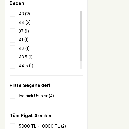
Beden
43 (2)
44 (2)
37 (1)
41 (1)
42 (1)
43.5 (1)
44.5 (1)
46 (1)
Filtre Seçenekleri
İndirimli Ürünler (4)
Tüm Fiyat Aralıkları
5000 TL - 10000 TL (2)