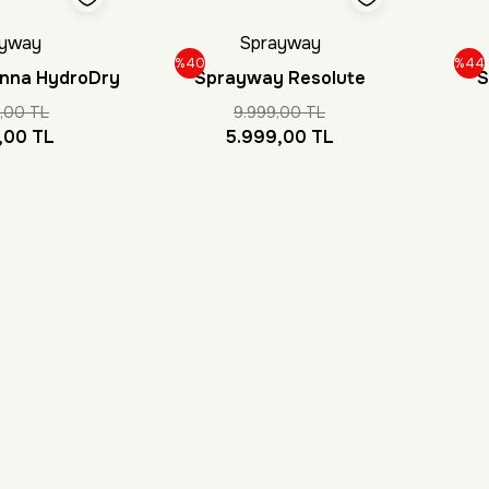
yway
Sprayway
%40
%44
nna HydroDry
Sprayway Resolute
S
k Bot
HydroDry Erkek Bot
H
,00 TL
9.999,00 TL
,00 TL
5.999,00 TL