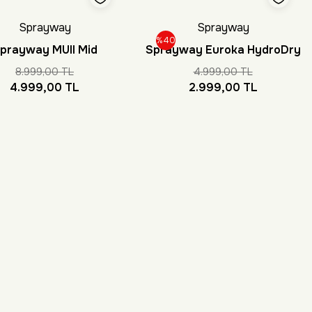
Sprayway
Sprayway
%40
prayway MUll Mid
Sprayway Euroka HydroDry
ydroDry Erkek Bot
Kadın Bot
8.999,00 TL
4.999,00 TL
4.999,00 TL
2.999,00 TL