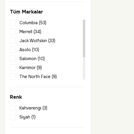
Tüm Markalar
Columbia (53)
Merrell (34)
Jack Wolfskin (33)
Asolo (10)
Salomon (10)
Karrimor (9)
The North Face (9)
Crocs (5)
Dc Shoes (4)
Renk
Sprayway (4)
Kahverengi (3)
Dolomite (2)
Siyah (1)