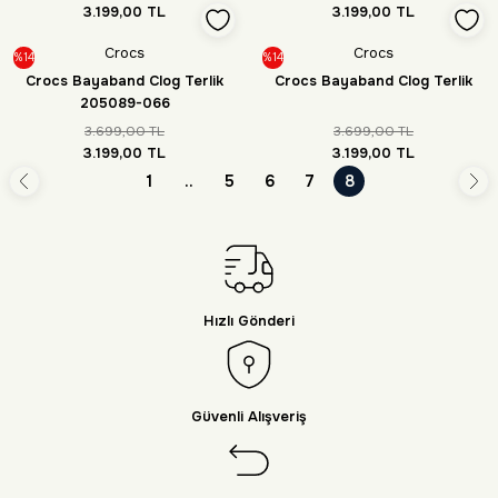
3.199,00 TL
3.199,00 TL
Crocs
Crocs
%14
%14
Crocs Bayaband Clog Terlik
Crocs Bayaband Clog Terlik
205089-066
3.699,00 TL
3.699,00 TL
3.199,00 TL
3.199,00 TL
1
..
5
6
7
8
Hızlı Gönderi
Güvenli Alışveriş