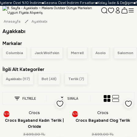
yelere Özel %10 İndirim
Sezona Özel İndirim Fırsatları
Kolay İade & Değişim
%
Anasayfa
Ayakkabı
Ayakkabı
Markalar
Columbia
Jack Wolfskin
Merrell
Asolo
Salomon
İlgili Alt Kategoriler
Ayakkabı
(117)
Bot
(48)
Terlik
(7)
FİLTRELE
SIRALA
Crocs
Crocs
%14
%14
Crocs Bayaband Kadın Terlik |
Crocs Bayaband Clog Terlik
Orkide
3.699,00 TL
3.699,00 TL