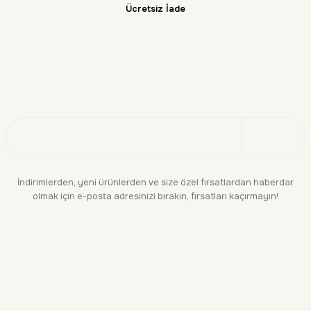
Ücretsiz İade
Doğayı Keşfet
Üye Ol
İndirimlerden, yeni ürünlerden ve size özel fırsatlardan haberdar
olmak için e-posta adresinizi bırakın, fırsatları kaçırmayın!
KURUMSAL
BİLGİLENDİRME
YASAL