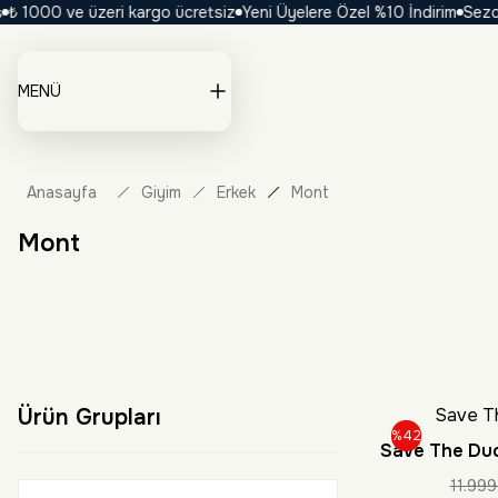
1000 ve üzeri kargo ücretsiz
Yeni Üyelere Özel %10 İndirim
Sezona Ö
MENÜ
Anasayfa
Giyim
Erkek
Mont
Mont
Ürün Grupları
Save T
%42
Save The Duc
11.999