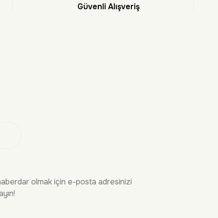
Güvenli Alışveriş
et
 Ol
haberdar olmak için e-posta adresinizi
ayın!
İRME
YASAL