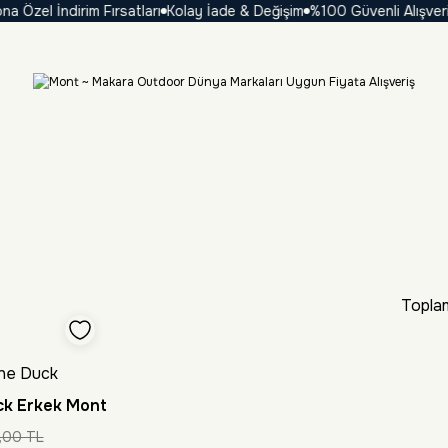
zel İndirim Fırsatları
Kolay İade & Değişim
%100 Güvenli Alışveriş
₺
Toplam
he Duck
k Erkek Mont
,00 TL