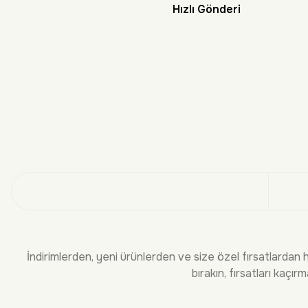
Hızlı Gönderi
Doğayı Keşf
Üye
İndirimlerden, yeni ürünlerden ve size özel fırsatlardan 
bırakın, fırsatları kaçırm
KURUMSAL
BİLGİLEND