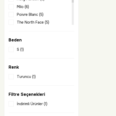
Milo (6)
Poivre Blanc (5)
The North Face (5)
Exuma (2)
Gusti (2)
Beden
Makara (2)
S (1)
Nautica (1)
Save The Duck (1)
Renk
Turuncu (1)
Filtre Seçenekleri
İndirimli Ürünler (1)