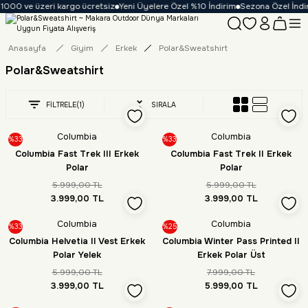
1000 ve üzeri kargo ücretsiz
Yeni Üyelere Özel %10 İndirim
Sezona Özel İndiri
Anasayfa
Giyim
Erkek
Polar&Sweatshirt
Polar&Sweatshirt
FİLTRELE
(1)
SIRALA
Columbia
Columbia
%33
%33
Columbia Fast Trek III Erkek
Columbia Fast Trek II Erkek
Polar
Polar
5.999,00 TL
5.999,00 TL
3.999,00 TL
3.999,00 TL
Columbia
Columbia
%33
%25
Columbia Helvetia II Vest Erkek
Columbia Winter Pass Printed II
Polar Yelek
Erkek Polar Üst
5.999,00 TL
7.999,00 TL
3.999,00 TL
5.999,00 TL