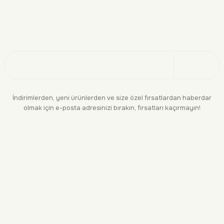
Doğayı Keşfet
Üye Ol
İndirimlerden, yeni ürünlerden ve size özel fırsatlardan haberdar
olmak için e-posta adresinizi bırakın, fırsatları kaçırmayın!
KURUMSAL
BİLGİLENDİRME
YASAL
BİZE ULAŞIN
0552 244 94 04