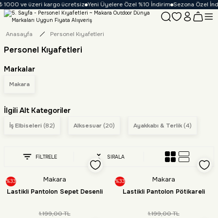
 1000 ve üzeri kargo ücretsiz
Yeni Üyelere Özel %10 İndirim
Sezona Özel İndir
Anasayfa
Personel Kıyafetleri
Personel Kıyafetleri
Markalar
Makara
İlgili Alt Kategoriler
İş Elbiseleri
(82)
Alksesuar
(20)
Ayakkabı & Terlik
(4)
FİLTRELE
SIRALA
Makara
Makara
%33
%33
Lastikli Pantolon Sepet Desenli
Lastikli Pantolon Pötikareli
1.199,00 TL
1.199,00 TL