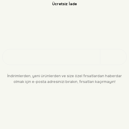
Ücretsiz İade
Doğayı Keşfet
Üye Ol
İndirimlerden, yeni ürünlerden ve size özel fırsatlardan haberdar
olmak için e-posta adresinizi bırakın, fırsatları kaçırmayın!
KURUMSAL
BİLGİLENDİRME
YASAL