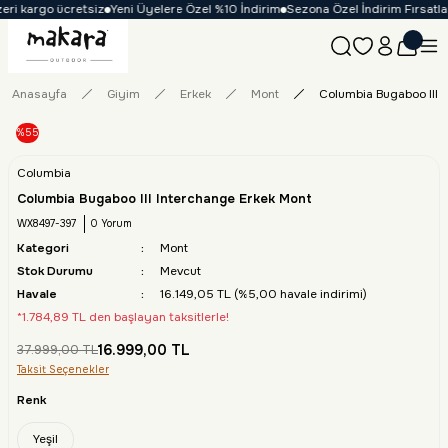
i kargo ücretsiz
Yeni Üyelere Özel %10 İndirim
Sezona Özel İndirim Fırsatları
Anasayfa
Giyim
Erkek
Mont
Columbia Bugaboo III 
%55
Columbia
Columbia Bugaboo III Interchange Erkek Mont
WX8497-397
0 Yorum
Kategori
Mont
Stok Durumu
Mevcut
Havale
16.149,05 TL (%5,00 havale indirimi)
*1.784,89 TL den başlayan taksitlerle!
16.999,00 TL
37.999,00 TL
Taksit Seçenekler
Renk
Yeşil