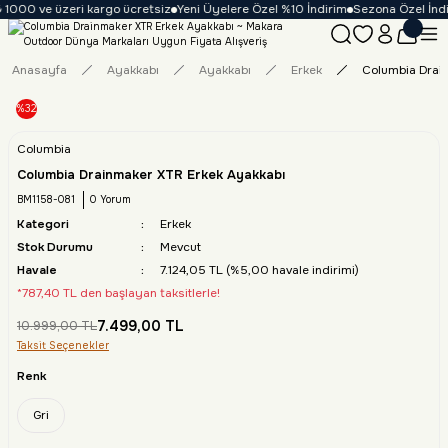
 1000 ve üzeri kargo ücretsiz
Yeni Üyelere Özel %10 İndirim
Sezona Özel İndir
Anasayfa
Ayakkabı
Ayakkabı
Erkek
Columbia Drai
%32
Columbia
Columbia Drainmaker XTR Erkek Ayakkabı
BM1158-081
0 Yorum
Kategori
Erkek
Stok Durumu
Mevcut
Havale
7.124,05 TL (%5,00 havale indirimi)
*787,40 TL den başlayan taksitlerle!
7.499,00 TL
10.999,00 TL
Taksit Seçenekler
Renk
Gri