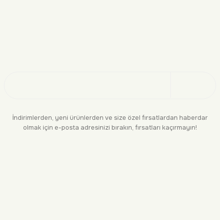
Doğayı Keşfet
Üye Ol
İndirimlerden, yeni ürünlerden ve size özel fırsatlardan haberdar
olmak için e-posta adresinizi bırakın, fırsatları kaçırmayın!
KURUMSAL
BİLGİLENDİRME
YASAL
BİZE ULAŞIN