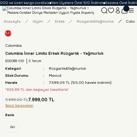
000 ve üzeri kargo ücretsiz
Yeni Üyelere Özel %10 İndirim
Sezona Özel İndirim
Anasayfa
Giyim
Erkek
Rüzgarlık&Yağmurluk
Columb
%33
Columbia
Columbia İnner Limits Erkek Rüzgarlık - Yağmurluk
EO0088-010
0 Yorum
Kategori
Rüzgarlık&Yağmurluk
Stok Durumu
Mevcut
Havale
7.599,05 TL (%5,00 havale indirimi)
*839,89 TL den başlayan taksitlerle!
7.999,00 TL
11.999,00 TL
Taksit Seçenekler
Renk
Gri