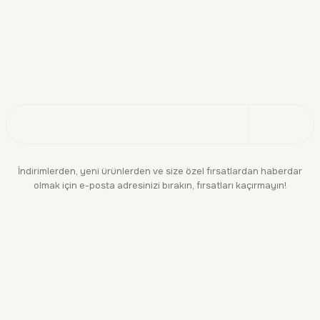
Doğayı Keşfet
Üye Ol
İndirimlerden, yeni ürünlerden ve size özel fırsatlardan haberdar
olmak için e-posta adresinizi bırakın, fırsatları kaçırmayın!
KURUMSAL
BİLGİLENDİRME
YASAL
BİZE ULAŞIN