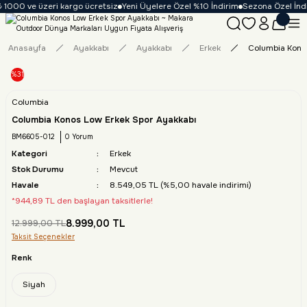
 1000 ve üzeri kargo ücretsiz
Yeni Üyelere Özel %10 İndirim
Sezona Özel İndir
Anasayfa
Ayakkabı
Ayakkabı
Erkek
Columbia Kono
%31
Columbia
Columbia Konos Low Erkek Spor Ayakkabı
BM6605-012
0 Yorum
Kategori
Erkek
Stok Durumu
Mevcut
Havale
8.549,05 TL (%5,00 havale indirimi)
*944,89 TL den başlayan taksitlerle!
8.999,00 TL
12.999,00 TL
Taksit Seçenekler
Renk
Siyah