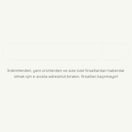
Doğayı Keşfet
Üye Ol
İndirimlerden, yeni ürünlerden ve size özel fırsatlardan haberdar
olmak için e-posta adresinizi bırakın, fırsatları kaçırmayın!
KURUMSAL
BİLGİLENDİRME
YASAL
BİZE ULAŞIN