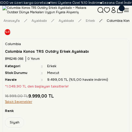
000 ve üzeri kargo ücretsiz
Yeni Üyelere Özel %10 İndirim
Sezona Özel İndirim
Anasayfa
Ayakkabı
Ayakkabı
Erkek
Columbia Kono
%41
Columbia
Columbia Konos TRS Outdry Erkek Ayakkabı
BM6246-366
0 Yorum
Kategori
Erkek
Stok Durumu
Mevcut
Havale
9.499,05 TL (%5,00 havale indirimi)
*1.049,90 TL den başlayan taksitlerle!
9.999,00 TL
16.999,00 TL
Taksit Seçenekler
Renk
Siyah