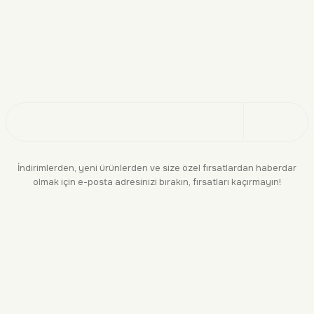
Doğayı Keşfet
Üye Ol
İndirimlerden, yeni ürünlerden ve size özel fırsatlardan haberdar
olmak için e-posta adresinizi bırakın, fırsatları kaçırmayın!
KURUMSAL
BİLGİLENDİRME
YASAL
BİZE ULAŞIN