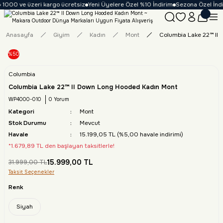
 1000 ve üzeri kargo ücretsiz
Yeni Üyelere Özel %10 İndirim
Sezona Özel İndir
Anasayfa
Giyim
Kadın
Mont
Columbia Lake 22™ II
%50
Columbia
Columbia Lake 22™ II Down Long Hooded Kadın Mont
WP4000-010
0 Yorum
Kategori
Mont
Stok Durumu
Mevcut
Havale
15.199,05 TL (%5,00 havale indirimi)
*1.679,89 TL den başlayan taksitlerle!
15.999,00 TL
31.999,00 TL
Taksit Seçenekler
Renk
Siyah