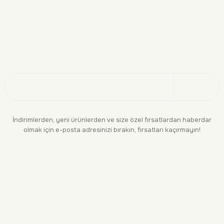
Doğayı Keşfet
Üye Ol
İndirimlerden, yeni ürünlerden ve size özel fırsatlardan haberdar
olmak için e-posta adresinizi bırakın, fırsatları kaçırmayın!
KURUMSAL
BİLGİLENDİRME
YASAL
BİZE ULAŞIN