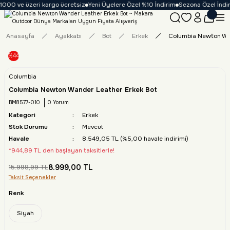
1000 ve üzeri kargo ücretsiz
Yeni Üyelere Özel %10 İndirim
Sezona Özel İndiri
Anasayfa
Ayakkabı
Bot
Erkek
Columbia Newton Wan
%44
Columbia
Columbia Newton Wander Leather Erkek Bot
BM8577-010
0 Yorum
Kategori
Erkek
Stok Durumu
Mevcut
Havale
8.549,05 TL (%5,00 havale indirimi)
*944,89 TL den başlayan taksitlerle!
8.999,00 TL
15.998,99 TL
Taksit Seçenekler
Renk
Siyah