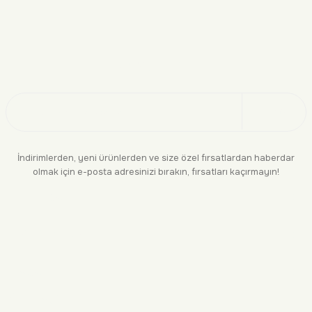
Doğayı Keşfet
Üye Ol
İndirimlerden, yeni ürünlerden ve size özel fırsatlardan haberdar
olmak için e-posta adresinizi bırakın, fırsatları kaçırmayın!
KURUMSAL
BİLGİLENDİRME
YASAL
BİZE ULAŞIN