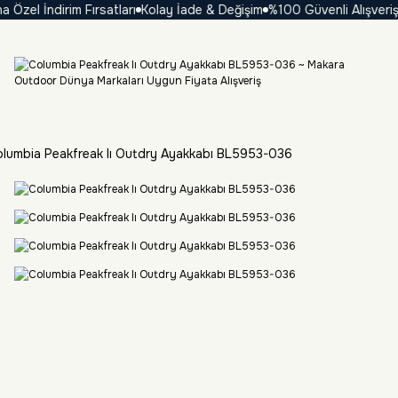
el İndirim Fırsatları
Kolay İade & Değişim
%100 Güvenli Alışveriş
₺ 
lumbia Peakfreak Iı Outdry Ayakkabı BL5953-036