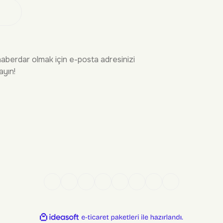
 Ol
haberdar olmak için e-posta adresinizi
ayın!
İRME
YASAL
n Sorular
Gizlilik Politikası
Kargo
Mesafeli Satış Sözleşmesi
şim
Kullanım Koşulları
ekleri
sap Yönetimi
Kredi kartı bilgileriniz 256 bit SSL sertifikası ile %100 güvende!
ile
ideasoft
e-