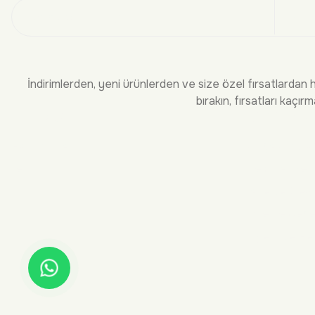
Üye
İndirimlerden, yeni ürünlerden ve size özel fırsatlardan 
bırakın, fırsatları kaçırm
KURUMSAL
BİLGİLEND
Hakkımızda
Sıkça Sorula
İletişim
Teslimat ve 
İade ve Deği
Ödeme Seçen
Üyelik ve He