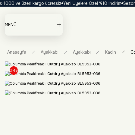
000 ve üzeri kargo ücretsiz
Yeni Üyelere Özel %10 İndirim
Sezona Öz
MENÜ
Anasayfa
Ayakkabı
Ayakkabı
Kadın
Co
%49