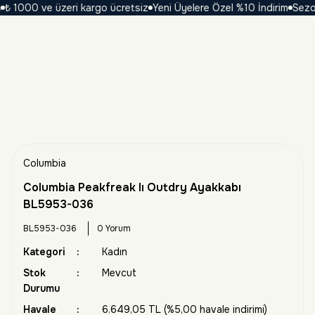
1000 ve üzeri kargo ücretsiz
Yeni Üyelere Özel %10 İndirim
Sezona Ö
Columbia
Columbia Peakfreak Iı Outdry Ayakkabı
BL5953-036
BL5953-036
0 Yorum
Kategori
Kadın
Stok
Mevcut
Durumu
Havale
6.649,05 TL (%5,00 havale indirimi)