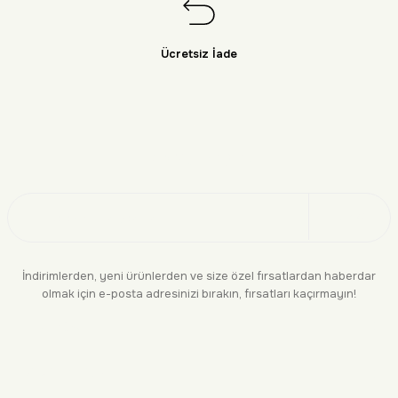
Ücretsiz İade
Doğayı Keşfet
Üye Ol
İndirimlerden, yeni ürünlerden ve size özel fırsatlardan haberdar
olmak için e-posta adresinizi bırakın, fırsatları kaçırmayın!
KURUMSAL
BİLGİLENDİRME