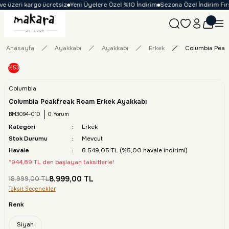
e üzeri kargo ücretsiz
Yeni Üyelere Özel %10 İndirim
Sezona Özel İndirim Fırs
Anasayfa
Ayakkabı
Ayakkabı
Erkek
Columbia Peak
%53
Columbia
Columbia Peakfreak Roam Erkek Ayakkabı
BM3094-010
0 Yorum
Kategori
Erkek
Stok Durumu
Mevcut
Havale
8.549,05 TL (%5,00 havale indirimi)
*944,89 TL den başlayan taksitlerle!
8.999,00 TL
18.999,00 TL
Taksit Seçenekler
Renk
Siyah