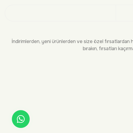
Üye
İndirimlerden, yeni ürünlerden ve size özel fırsatlardan 
bırakın, fırsatları kaçırm
KURUMSAL
BİLGİLEND
Hakkımızda
Sıkça Sorula
İletişim
Teslimat ve 
İade ve Deği
Ödeme Seçen
Üyelik ve He