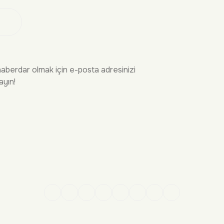
 Ol
haberdar olmak için e-posta adresinizi
ayın!
İRME
YASAL
n Sorular
Gizlilik Politikası
Kargo
Mesafeli Satış Sözleşmesi
şim
Kullanım Koşulları
ekleri
sap Yönetimi
Kredi kartı bilgileriniz 256 bit SSL sertifikası ile %100 güvende!