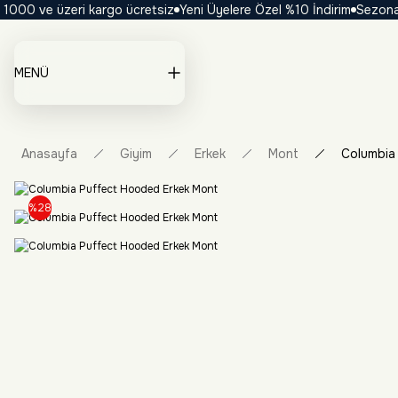
00 ve üzeri kargo ücretsiz
Yeni Üyelere Özel %10 İndirim
Sezona Öze
MENÜ
Anasayfa
Giyim
Erkek
Mont
Columbia
%28