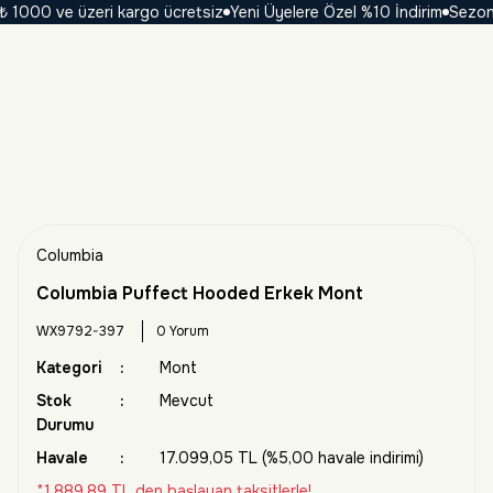
000 ve üzeri kargo ücretsiz
Yeni Üyelere Özel %10 İndirim
Sezona Öz
Columbia
Columbia Puffect Hooded Erkek Mont
WX9792-397
0 Yorum
Kategori
Mont
Stok
Mevcut
Durumu
Havale
17.099,05 TL (%5,00 havale indirimi)
*1.889,89 TL den başlayan taksitlerle!