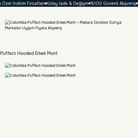
l İndirim Fırsatları
Kolay İade & Değişim
%100 Güvenli Alışveriş
₺ 1
 Puffect Hooded Erkek Mont