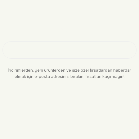
Doğayı Keşfet
Üye Ol
İndirimlerden, yeni ürünlerden ve size özel fırsatlardan haberdar
olmak için e-posta adresinizi bırakın, fırsatları kaçırmayın!
KURUMSAL
BİLGİLENDİRME
YASAL
BİZE ULAŞIN