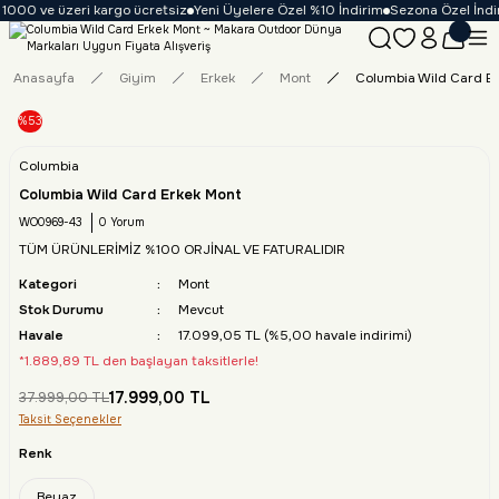
1000 ve üzeri kargo ücretsiz
Yeni Üyelere Özel %10 İndirim
Sezona Özel İndiri
Anasayfa
Giyim
Erkek
Mont
Columbia Wild Card E
%53
Columbia
Columbia Wild Card Erkek Mont
WO0969-43
0 Yorum
TÜM ÜRÜNLERİMİZ %100 ORJİNAL VE FATURALIDIR
Kategori
Mont
Stok Durumu
Mevcut
Havale
17.099,05 TL (%5,00 havale indirimi)
*1.889,89 TL den başlayan taksitlerle!
17.999,00 TL
37.999,00 TL
Taksit Seçenekler
Renk
Beyaz