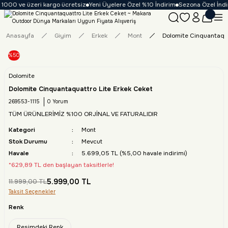
1000 ve üzeri kargo ücretsiz
Yeni Üyelere Özel %10 İndirim
Sezona Özel İndiri
Anasayfa
Giyim
Erkek
Mont
Dolomite Cinquantaqua
%50
Dolomite
Dolomite Cinquantaquattro Lite Erkek Ceket
269553-1115
0 Yorum
TÜM ÜRÜNLERİMİZ %100 ORJİNAL VE FATURALIDIR
Kategori
Mont
Stok Durumu
Mevcut
Havale
5.699,05 TL (%5,00 havale indirimi)
*629,89 TL den başlayan taksitlerle!
5.999,00 TL
11.999,00 TL
Taksit Seçenekler
Renk
Resimdeki Renk