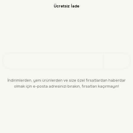
Ücretsiz İade
Doğayı Keşfet
Üye Ol
İndirimlerden, yeni ürünlerden ve size özel fırsatlardan haberdar
olmak için e-posta adresinizi bırakın, fırsatları kaçırmayın!
KURUMSAL
BİLGİLENDİRME
YASAL