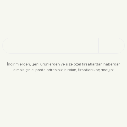
Doğayı Keşfet
Üye Ol
İndirimlerden, yeni ürünlerden ve size özel fırsatlardan haberdar
olmak için e-posta adresinizi bırakın, fırsatları kaçırmayın!
KURUMSAL
BİLGİLENDİRME
YASAL
BİZE ULAŞIN