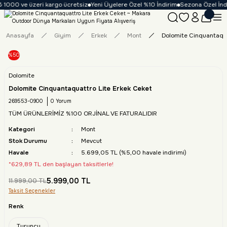
 1000 ve üzeri kargo ücretsiz
Yeni Üyelere Özel %10 İndirim
Sezona Özel İndir
Anasayfa
Giyim
Erkek
Mont
Dolomite Cinquantaqua
%50
Dolomite
Dolomite Cinquantaquattro Lite Erkek Ceket
269553-0900
0 Yorum
TÜM ÜRÜNLERİMİZ %100 ORJİNAL VE FATURALIDIR
Kategori
Mont
Stok Durumu
Mevcut
Havale
5.699,05 TL (%5,00 havale indirimi)
*629,89 TL den başlayan taksitlerle!
5.999,00 TL
11.999,00 TL
Taksit Seçenekler
Renk
Turuncu