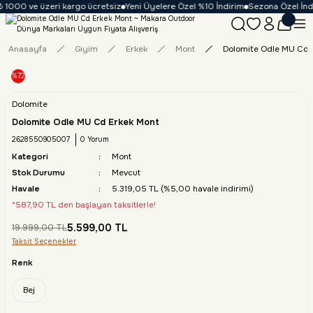
 1000 ve üzeri kargo ücretsiz
Yeni Üyelere Özel %10 İndirim
Sezona Özel İndir
Anasayfa
Giyim
Erkek
Mont
Dolomite Odle MU Cd 
%72
Dolomite
Dolomite Odle MU Cd Erkek Mont
2628550905007
0 Yorum
Kategori
Mont
Stok Durumu
Mevcut
Havale
5.319,05 TL (%5,00 havale indirimi)
*587,90 TL den başlayan taksitlerle!
5.599,00 TL
19.999,00 TL
Taksit Seçenekler
Renk
Bej