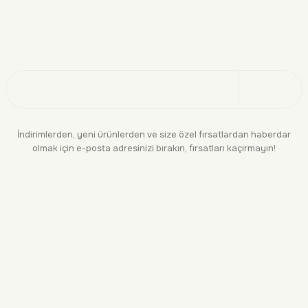
Doğayı Keşfet
Üye Ol
İndirimlerden, yeni ürünlerden ve size özel fırsatlardan haberdar
olmak için e-posta adresinizi bırakın, fırsatları kaçırmayın!
KURUMSAL
BİLGİLENDİRME
YASAL
BİZE ULAŞIN
0552 244 94 04