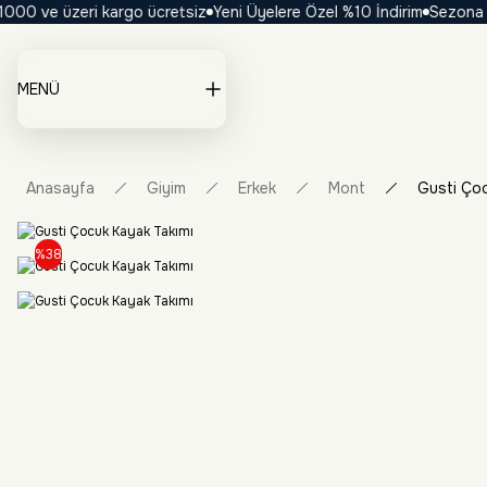
0 ve üzeri kargo ücretsiz
Yeni Üyelere Özel %10 İndirim
Sezona Özel
MENÜ
Anasayfa
Giyim
Erkek
Mont
Gusti Çoc
%38