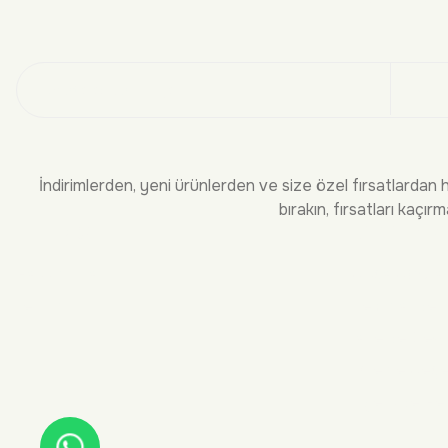
Üye
İndirimlerden, yeni ürünlerden ve size özel fırsatlardan 
bırakın, fırsatları kaçırm
KURUMSAL
BİLGİLEND
Hakkımızda
Sıkça Sorula
İletişim
Teslimat ve 
İade ve Deği
Ödeme Seçen
Üyelik ve He