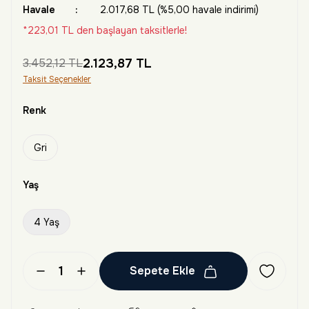
Havale
2.017,68 TL (%5,00 havale indirimi)
*223,01 TL den başlayan taksitlerle!
3.452,12 TL
2.123,87 TL
Taksit Seçenekler
Renk
Gri
Yaş
4 Yaş
Sepete Ekle