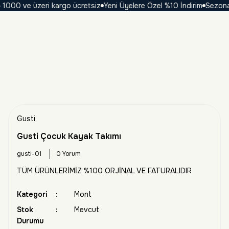
00 ve üzeri kargo ücretsiz
Yeni Üyelere Özel %10 İndirim
Sezona Öze
Gusti
Gusti Çocuk Kayak Takımı
gusti-01
0 Yorum
TÜM ÜRÜNLERİMİZ %100 ORJİNAL VE FATURALIDIR
Kategori
Mont
Stok
Mevcut
Durumu