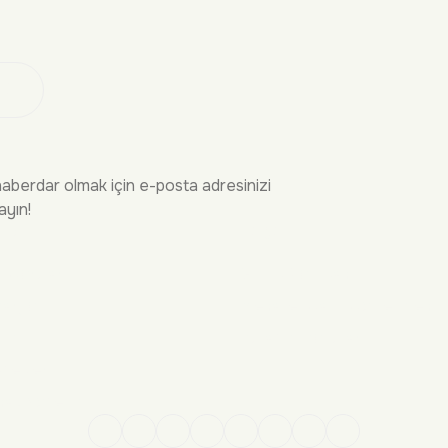
 Ol
haberdar olmak için e-posta adresinizi
ayın!
İRME
YASAL
n Sorular
Gizlilik Politikası
Kargo
Mesafeli Satış Sözleşmesi
şim
Kullanım Koşulları
ekleri
sap Yönetimi