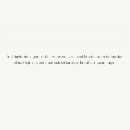
Doğayı Keşfet
Üye Ol
İndirimlerden, yeni ürünlerden ve size özel fırsatlardan haberdar
olmak için e-posta adresinizi bırakın, fırsatları kaçırmayın!
KURUMSAL
BİLGİLENDİRME
YASAL
BİZE ULAŞIN
0552 244 94 04