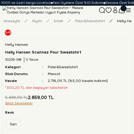
 1000 ve üzeri kargo ücretsiz
Yeni Üyelere Özel %10 İndirim
Sezona Özel İndir
Anasayfa
Giyim
Erkek
Polar&Sweatshirt
Helly Han
%48
Helly Hansen
Helly Hansen Scannez Pour Sweatshirt
30208-348
0 Yorum
Kategori
Polar&Sweatshirt
Stok Durumu
Mevcut
Havale
2.716,05 TL (%5,00 havale indirimi)
*300,20 TL den başlayan taksitlerle!
2.859,00 TL
5.499,00 TL
Taksit Seçenekler
Renk
Sarı