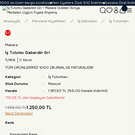
1000 ve üzeri kargo ücretsiz
Yeni Üyelere Özel %10 İndirim
Sezona Özel İndiri
Anasayfa
Personel Kıyafetleri
İş Elbiseleri
İş Tulumları
%37
Makara
İş Tulumu Gabardin Gri
TLM06
0 Yorum
TÜM ÜRÜNLERİMİZ %100 ORJİNAL VE FATURALIDIR
Kategori
İş Tulumları
Stok Durumu
Mevcut
Havale
1.187,50 TL (%5,00 havale indirimi)
*131,25 TL den başlayan taksitlerle!
1.250,00 TL
1.999,00 TL
Taksit Seçenekler
Renk
Resimdeki Renk