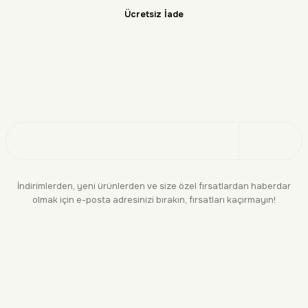
Ücretsiz İade
Doğayı Keşfet
Üye Ol
İndirimlerden, yeni ürünlerden ve size özel fırsatlardan haberdar
olmak için e-posta adresinizi bırakın, fırsatları kaçırmayın!
KURUMSAL
BİLGİLENDİRME
YASAL