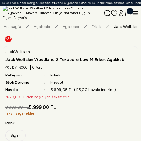
1000 ve üzeri kargo ücretsiz
Yeni Üyelere Özel %10 İndirim
Sezona Özel İndiri
Anasayfa
Ayakkabı
Ayakkabı
Erkek
Jack Wolfskın
%33
Jack Wolfskin
Jack Wolfskın Woodland 2 Texapore Low M Erkek Ayakkabı
4051271_6000
0 Yorum
Kategori
Erkek
Stok Durumu
Mevcut
Havale
5.699,05 TL (%5,00 havale indirimi)
*629,89 TL den başlayan taksitlerle!
5.999,00 TL
8.999,00 TL
Taksit Seçenekler
Renk
Siyah