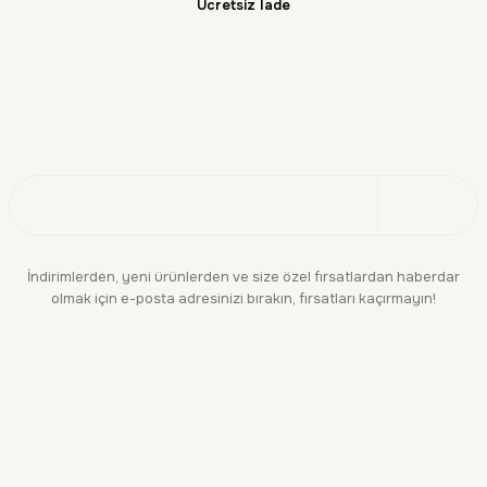
Ücretsiz İade
Doğayı Keşfet
Üye Ol
İndirimlerden, yeni ürünlerden ve size özel fırsatlardan haberdar
olmak için e-posta adresinizi bırakın, fırsatları kaçırmayın!
KURUMSAL
BİLGİLENDİRME
YASAL