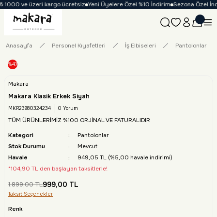
 1000 ve üzeri kargo ücretsiz
Yeni Üyelere Özel %10 İndirim
Sezona Özel İndir
Anasayfa
Personel Kıyafetleri
İş Elbiseleri
Pantolonlar
%47
Makara
Makara Klasik Erkek Siyah
MKR23980324234
0 Yorum
TÜM ÜRÜNLERİMİZ %100 ORJİNAL VE FATURALIDIR
Kategori
Pantolonlar
Stok Durumu
Mevcut
Havale
949,05 TL (%5,00 havale indirimi)
*104,90 TL den başlayan taksitlerle!
999,00 TL
1.899,00 TL
Taksit Seçenekler
Renk