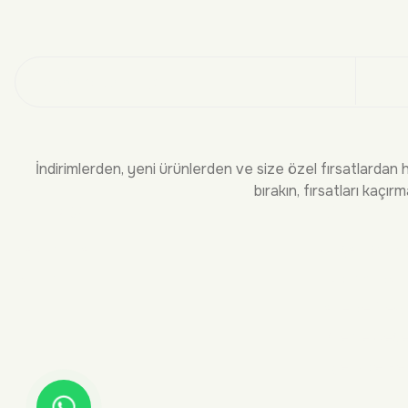
Üye
İndirimlerden, yeni ürünlerden ve size özel fırsatlardan 
bırakın, fırsatları kaçırm
KURUMSAL
BİLGİLEND
Hakkımızda
Sıkça Sorula
İletişim
Teslimat ve 
İade ve Deği
Ödeme Seçen
Üyelik ve He