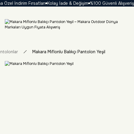
el İndirim Fırsatları
Kolay İade & Değişim
%100 Güvenli Alışveriş
₺ 
ntolonlar
Makara Miflonlu Balıkçı Pantolon Yeşil