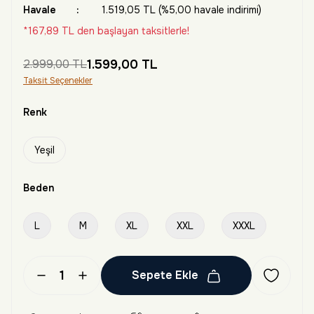
Havale
1.519,05 TL (%5,00 havale indirimi)
*167,89 TL den başlayan taksitlerle!
2.999,00 TL
1.599,00 TL
Taksit Seçenekler
Renk
Yeşil
Beden
L
M
XL
XXL
XXXL
Sepete Ekle