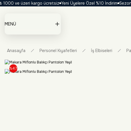
000 ve üzeri kargo ücretsiz
Yeni Üyelere Özel %10 İndirim
Sezona Öz
MENÜ
Anasayfa
Personel Kıyafetleri
İş Elbiseleri
Pa
%47