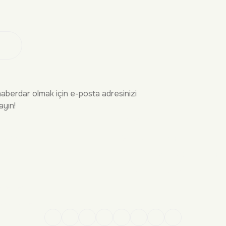
 Ol
haberdar olmak için e-posta adresinizi
ayın!
İRME
YASAL
n Sorular
Gizlilik Politikası
Kargo
Mesafeli Satış Sözleşmesi
şim
Kullanım Koşulları
ekleri
sap Yönetimi