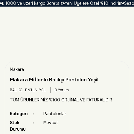
1000 ve üzeri kargo ücretsiz
Yeni Üyelere Özel %10 İndirim
Sezona Ö
Makara
Makara Miflonlu Balıkçı Pantolon Yeşil
BALIKCI-PNTLN-YSL
0 Yorum
TÜM ÜRÜNLERİMİZ %100 ORJİNAL VE FATURALIDIR
Kategori
Pantolonlar
Stok
Mevcut
Durumu