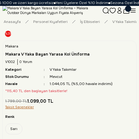
 1000 ve üzeri kargo ücretsiz
Yeni Üyelere Özel %10 İndirim
Sezona Özel İndir
Anasayfa
Personel Kıyafetleri
İş Elbiseleri
V Yaka Takımla
%39
Makara
Makara V Yaka Bayan Yarasa Kol Üniforma
V1002
0 Yorum
Kategori
V Yaka Takımlar
Stok Durumu
Mevcut
Havale
1.044,05 TL (%5,00 havale indirimi)
*115,40 TL den başlayan taksitlerle!
1.099,00 TL
1.799,00 TL
Taksit Seçenekler
Renk
Sarı