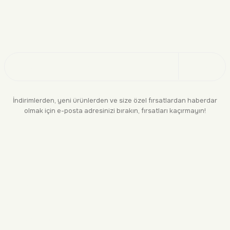
Doğayı Keşfet
Üye Ol
İndirimlerden, yeni ürünlerden ve size özel fırsatlardan haberdar
olmak için e-posta adresinizi bırakın, fırsatları kaçırmayın!
KURUMSAL
BİLGİLENDİRME
YASAL
BİZE ULAŞIN
0552 244 94 04