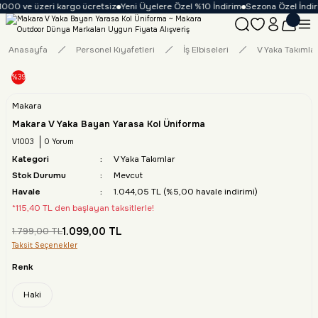
1000 ve üzeri kargo ücretsiz
Yeni Üyelere Özel %10 İndirim
Sezona Özel İndirim
Anasayfa
Personel Kıyafetleri
İş Elbiseleri
V Yaka Takımla
%39
Makara
Makara V Yaka Bayan Yarasa Kol Üniforma
V1003
0 Yorum
Kategori
V Yaka Takımlar
Stok Durumu
Mevcut
Havale
1.044,05 TL (%5,00 havale indirimi)
*115,40 TL den başlayan taksitlerle!
1.099,00 TL
1.799,00 TL
Taksit Seçenekler
Renk
Haki