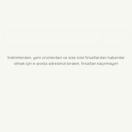
Doğayı Keşfet
Üye Ol
İndirimlerden, yeni ürünlerden ve size özel fırsatlardan haberdar
olmak için e-posta adresinizi bırakın, fırsatları kaçırmayın!
KURUMSAL
BİLGİLENDİRME
YASAL
BİZE ULAŞIN
0552 244 94 04