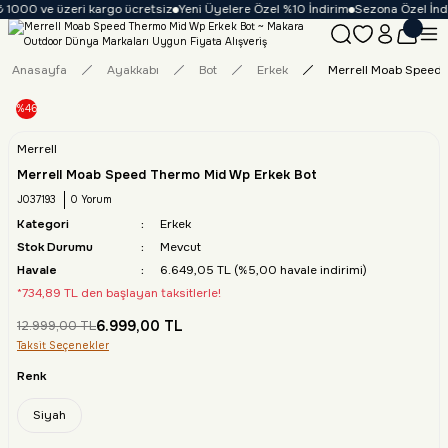
 1000 ve üzeri kargo ücretsiz
Yeni Üyelere Özel %10 İndirim
Sezona Özel İndir
Anasayfa
Ayakkabı
Bot
Erkek
Merrell Moab Speed 
%46
Merrell
Merrell Moab Speed Thermo Mid Wp Erkek Bot
J037193
0 Yorum
Kategori
Erkek
Stok Durumu
Mevcut
Havale
6.649,05 TL (%5,00 havale indirimi)
*734,89 TL den başlayan taksitlerle!
6.999,00 TL
12.999,00 TL
Taksit Seçenekler
Renk
Siyah