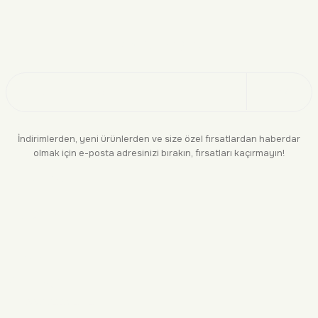
Doğayı Keşfet
Üye Ol
İndirimlerden, yeni ürünlerden ve size özel fırsatlardan haberdar
olmak için e-posta adresinizi bırakın, fırsatları kaçırmayın!
KURUMSAL
BİLGİLENDİRME
YASAL
BİZE ULAŞIN
0552 244 94 04