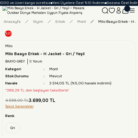
1000 ve üzeri kargo ücretsiz
Yeni Üyelere Özel %10 İndirim
Sezona Özel İndiri
Anasayfa
Giyim
Erkek
Mont
Milo Baayo Erkek - H Ja
%20
Milo
Milo Baayo Erkek - H Jacket - Gri / Yeşil
BAAYO-GREY
0 Yorum
Kategori
Mont
Stok Durumu
Mevcut
Havale
3.514,05 TL (%5,00 havale indirimi)
*388,39 TL den başlayan taksitlerle!
3.699,00 TL
4.599,00 TL
Taksit Seçenekler
Renk
Gri