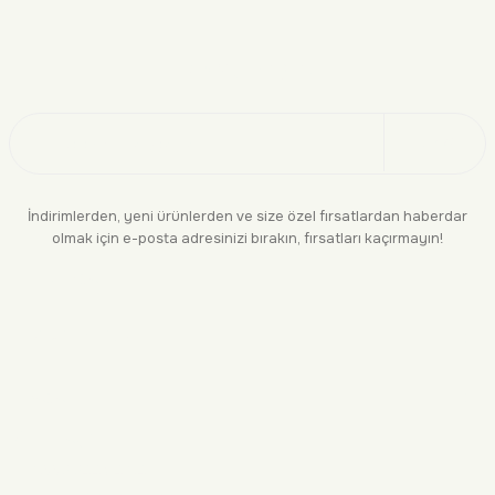
Doğayı Keşfet
Üye Ol
İndirimlerden, yeni ürünlerden ve size özel fırsatlardan haberdar
olmak için e-posta adresinizi bırakın, fırsatları kaçırmayın!
KURUMSAL
BİLGİLENDİRME
YASAL
BİZE ULAŞIN
0552 244 94 04