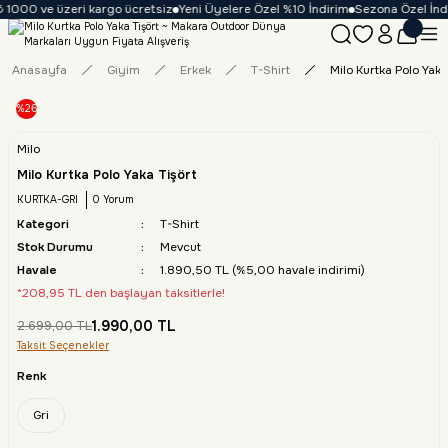
 1000 ve üzeri kargo ücretsiz
Yeni Üyelere Özel %10 İndirim
Sezona Özel İndir
Anasayfa
Giyim
Erkek
T-Shirt
Milo Kurtka Polo Yaka
%26
Milo
Milo Kurtka Polo Yaka Tişört
KURTKA-GRI
0 Yorum
Kategori
T-Shirt
Stok Durumu
Mevcut
Havale
1.890,50 TL (%5,00 havale indirimi)
*208,95 TL den başlayan taksitlerle!
1.990,00 TL
2.699,00 TL
Taksit Seçenekler
Renk
Gri