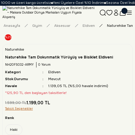
1000 ve üzeri kargo ücretsiz
Yeni Üyelere Özel %10 İndirim
Sezona Özel İndiri
Anasayfa
Giyim
Aksesuar
Eldiven
Naturehike Tam 
%25
Naturehike
Naturehike Tam Dokunmatik Yürüyüş ve Bisiklet Eldiveni
NH20FS032-ARMY
0 Yorum
Kategori
Eldiven
Stok Durumu
Mevcut
Havale
1.139,05 TL (%5,00 havale indirimi)
*125,90 TL den başlayan taksitlerle!
1.199,00 TL
1.599,00 TL
Taksit Seçenekler
Renk
Haki