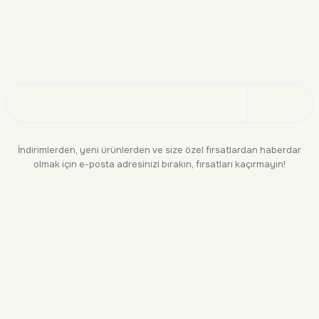
Doğayı Keşfet
Üye Ol
İndirimlerden, yeni ürünlerden ve size özel fırsatlardan haberdar
olmak için e-posta adresinizi bırakın, fırsatları kaçırmayın!
KURUMSAL
BİLGİLENDİRME
YASAL
BİZE ULAŞIN
0552 244 94 04