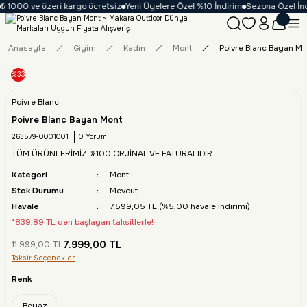
₺ 1000 ve üzeri kargo ücretsiz
Yeni Üyelere Özel %10 İndirim
Sezona Özel İndi
Anasayfa
Giyim
Kadın
Mont
Poivre Blanc Bayan Mo
%33
Poivre Blanc
Poivre Blanc Bayan Mont
263579-0001001
0 Yorum
TÜM ÜRÜNLERİMİZ %100 ORJİNAL VE FATURALIDIR
Kategori
Mont
Stok Durumu
Mevcut
Havale
7.599,05 TL (%5,00 havale indirimi)
*839,89 TL den başlayan taksitlerle!
7.999,00 TL
11.999,00 TL
Taksit Seçenekler
Renk
Beyaz