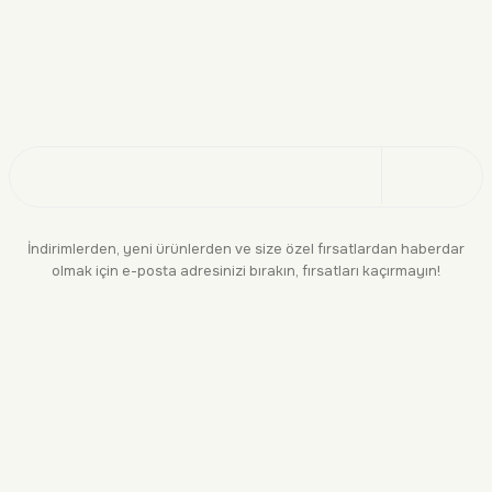
Doğayı Keşfet
Üye Ol
İndirimlerden, yeni ürünlerden ve size özel fırsatlardan haberdar
olmak için e-posta adresinizi bırakın, fırsatları kaçırmayın!
KURUMSAL
BİLGİLENDİRME
YASAL
BİZE ULAŞIN