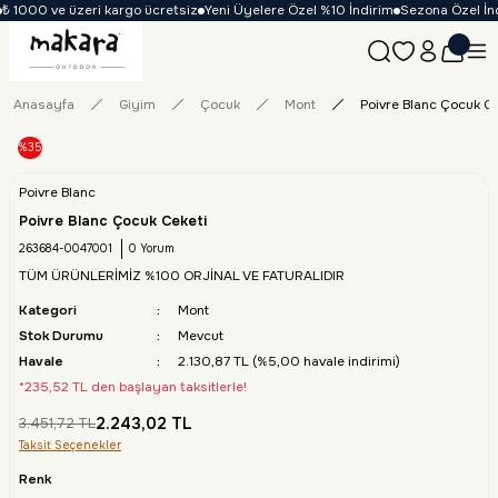
 1000 ve üzeri kargo ücretsiz
Yeni Üyelere Özel %10 İndirim
Sezona Özel İndir
Anasayfa
Giyim
Çocuk
Mont
Poivre Blanc Çocuk Ce
%35
Poivre Blanc
Poivre Blanc Çocuk Ceketi
263684-0047001
0 Yorum
TÜM ÜRÜNLERİMİZ %100 ORJİNAL VE FATURALIDIR
Kategori
Mont
Stok Durumu
Mevcut
Havale
2.130,87 TL (%5,00 havale indirimi)
*235,52 TL den başlayan taksitlerle!
2.243,02 TL
3.451,72 TL
Taksit Seçenekler
Renk