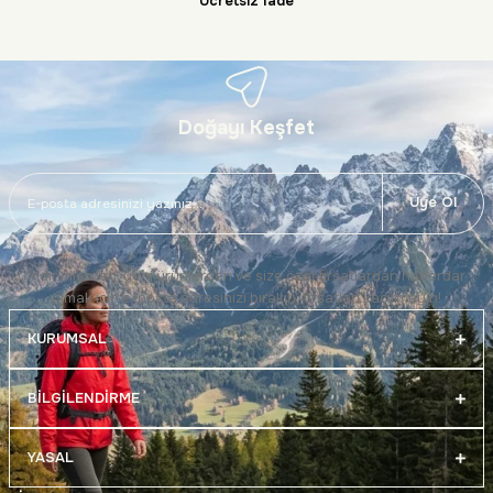
Ücretsiz İade
Doğayı Keşfet
Üye Ol
İndirimlerden, yeni ürünlerden ve size özel fırsatlardan haberdar
olmak için e-posta adresinizi bırakın, fırsatları kaçırmayın!
KURUMSAL
BİLGİLENDİRME
YASAL