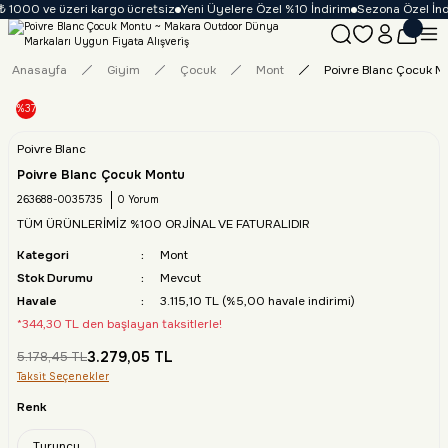
 1000 ve üzeri kargo ücretsiz
Yeni Üyelere Özel %10 İndirim
Sezona Özel İndir
Anasayfa
Giyim
Çocuk
Mont
Poivre Blanc Çocuk M
%37
Poivre Blanc
Poivre Blanc Çocuk Montu
263688-0035735
0 Yorum
TÜM ÜRÜNLERİMİZ %100 ORJİNAL VE FATURALIDIR
Kategori
Mont
Stok Durumu
Mevcut
Havale
3.115,10 TL (%5,00 havale indirimi)
*344,30 TL den başlayan taksitlerle!
3.279,05 TL
5.178,45 TL
Taksit Seçenekler
Renk
Turuncu