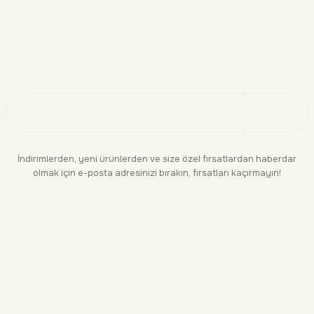
Doğayı Keşfet
Üye Ol
İndirimlerden, yeni ürünlerden ve size özel fırsatlardan haberdar
olmak için e-posta adresinizi bırakın, fırsatları kaçırmayın!
KURUMSAL
BİLGİLENDİRME
YASAL
BİZE ULAŞIN