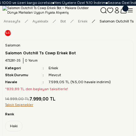
 1000 ve üzeri kargo ücretsiz
Yeni Üyelere Özel %10 İndirim
Sezona Özel İndir
Anasayfa
Ayakkabı
Bot
Erkek
Salomon Outchill Ts 
%47
Salomon
Salomon Outchill Ts Cswp Erkek Bot
473281-35
0 Yorum
Kategori
Erkek
Stok Durumu
Mevcut
Havale
7.599,05 TL (%5,00 havale indirimi)
*839,89 TL den başlayan taksitlerle!
7.999,00 TL
14.999,00 TL
Taksit Seçenekler
Renk
Haki