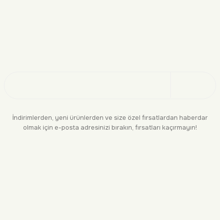
Doğayı Keşfet
Üye Ol
İndirimlerden, yeni ürünlerden ve size özel fırsatlardan haberdar
olmak için e-posta adresinizi bırakın, fırsatları kaçırmayın!
KURUMSAL
BİLGİLENDİRME
YASAL
BİZE ULAŞIN