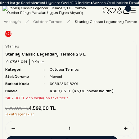
zeri kargo ücretsiz
Yeni Üyelere Özel %10 İndirim
Sezona Özel İndirim Fırsatl
Anasayfa
Outdoor Termos
Stanley Classıc Legendary Termos 
%23
Stanley
Stanley Classıc Legendary Termos 2,3 L
10-07935-044
0 Yorum
Kategori
Outdoor Termos
Stok Durumu
Mevcut
Barkod Kodu
6939236418201
Havale
4.369,05 TL (%5,00 havale indirimi)
*482,90 TL den başlayan taksitlerle!
4.599,00 TL
5.999,00 TL
Taksit Seçenekler