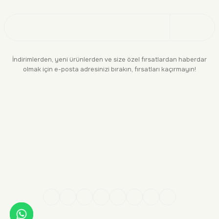
Üye Ol
İndirimlerden, yeni ürünlerden ve size özel fırsatlardan haberdar
olmak için e-posta adresinizi bırakın, fırsatları kaçırmayın!
KURUMSAL
BİLGİLENDİRME
YASAL
BİZE ULAŞIN
0552 244 94 04
siparis@makara.com.tr
Kredi kartı bilgileriniz 256 bit SSL sertifikası ile %100 güvende!