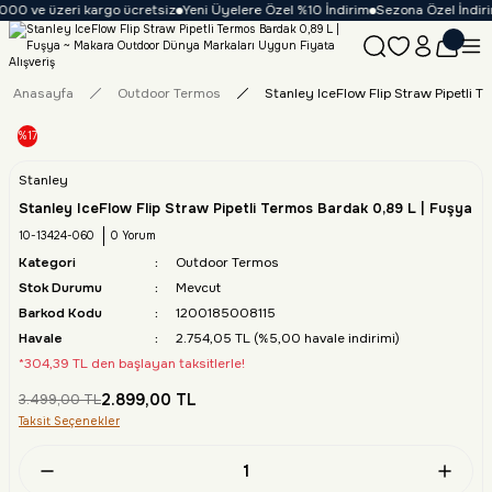
000 ve üzeri kargo ücretsiz
Yeni Üyelere Özel %10 İndirim
Sezona Özel İndirim
Anasayfa
Outdoor Termos
Stanley IceFlow Flip Straw Pipetli 
%17
Stanley
Stanley IceFlow Flip Straw Pipetli Termos Bardak 0,89 L | Fuşya
10-13424-060
0 Yorum
Kategori
Outdoor Termos
Stok Durumu
Mevcut
Barkod Kodu
1200185008115
Havale
2.754,05 TL (%5,00 havale indirimi)
*304,39 TL den başlayan taksitlerle!
2.899,00 TL
3.499,00 TL
Taksit Seçenekler