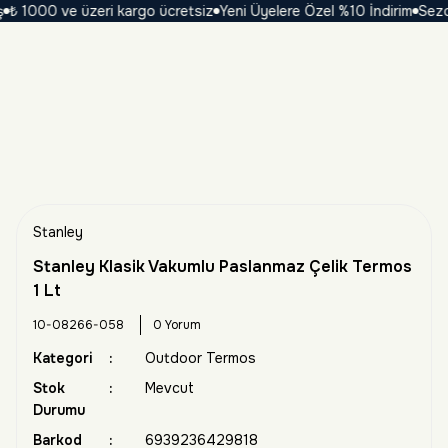
 1000 ve üzeri kargo ücretsiz
Yeni Üyelere Özel %10 İndirim
Sezona 
Stanley
Stanley Klasik Vakumlu Paslanmaz Çelik Termos
1 Lt
10-08266-058
0 Yorum
Kategori
Outdoor Termos
Stok
Mevcut
Durumu
Barkod
6939236429818