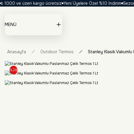
1000 ve üzeri kargo ücretsiz
Yeni Üyelere Özel %10 İndirim
Sezona Ö
MENÜ
Anasayfa
Outdoor Termos
Stanley Klasik Vakumlu
%28