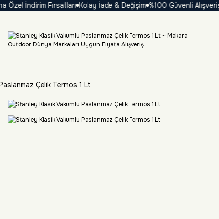
zel İndirim Fırsatları
Kolay İade & Değişim
%100 Güvenli Alışveriş
₺
 Paslanmaz Çelik Termos 1 Lt