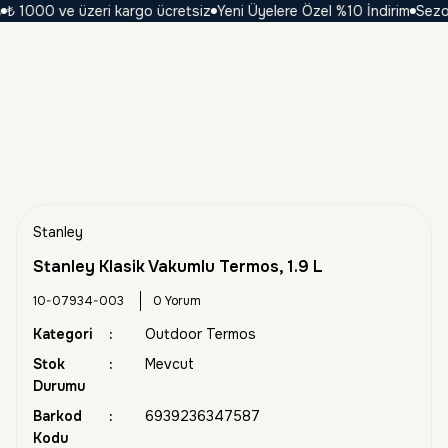
1000 ve üzeri kargo ücretsiz
Yeni Üyelere Özel %10 İndirim
Sezona Ö
Stanley
Stanley Klasik Vakumlu Termos, 1.9 L
10-07934-003
0 Yorum
Kategori
Outdoor Termos
Stok
Mevcut
Durumu
Barkod
6939236347587
Kodu