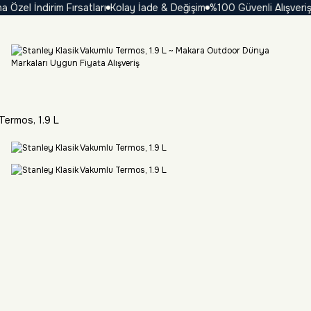
el İndirim Fırsatları
Kolay İade & Değişim
%100 Güvenli Alışveriş
₺ 
Termos, 1.9 L