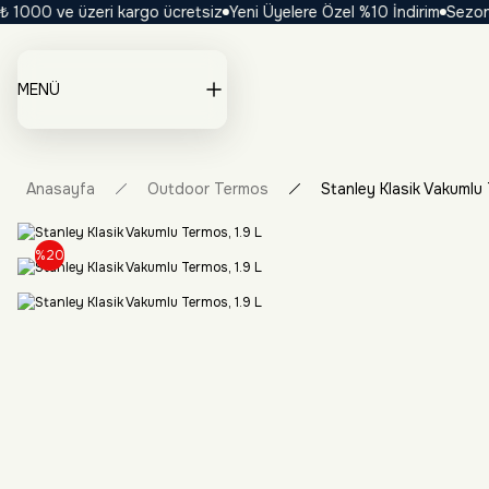
000 ve üzeri kargo ücretsiz
Yeni Üyelere Özel %10 İndirim
Sezona Öz
MENÜ
Anasayfa
Outdoor Termos
Stanley Klasik Vakumlu 
%20