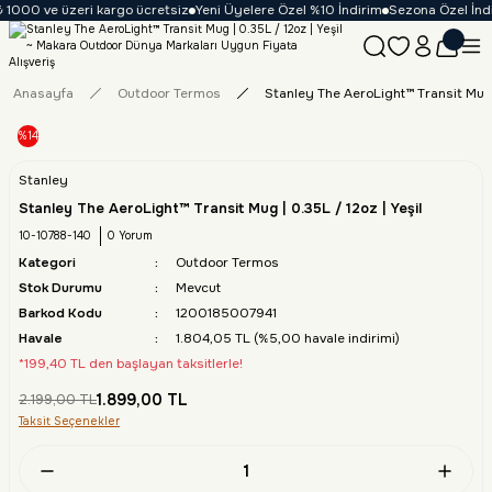
 1000 ve üzeri kargo ücretsiz
Yeni Üyelere Özel %10 İndirim
Sezona Özel İndir
Anasayfa
Outdoor Termos
Stanley The AeroLight™ Transit Mug |
%14
Stanley
Stanley The AeroLight™ Transit Mug | 0.35L / 12oz | Yeşil
10-10788-140
0 Yorum
Kategori
Outdoor Termos
Stok Durumu
Mevcut
Barkod Kodu
1200185007941
Havale
1.804,05 TL (%5,00 havale indirimi)
*199,40 TL den başlayan taksitlerle!
1.899,00 TL
2.199,00 TL
Taksit Seçenekler