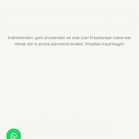
Üye Ol
İndirimlerden, yeni ürünlerden ve size özel fırsatlardan haberdar
olmak için e-posta adresinizi bırakın, fırsatları kaçırmayın!
KURUMSAL
BİLGİLENDİRME
YASAL
BİZE ULAŞIN
0552 244 94 04
siparis@makara.com.tr
Kredi kartı bilgileriniz 256 bit SSL sertifikası ile %100 güvende!