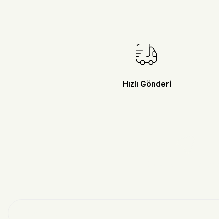
Hızlı Gönderi
Doğayı Keşf
Üye