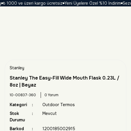
 1000 ve üzeri kargo ücretsiz
Yeni Üyelere Özel %10 İndirim
Sezona 
Stanley
Stanley The Easy-Fill Wide Mouth Flask 0.23L /
8oz | Beyaz
10-00837-360
0 Yorum
Kategori
Outdoor Termos
Stok
Mevcut
Durumu
Barkod
1200185002915